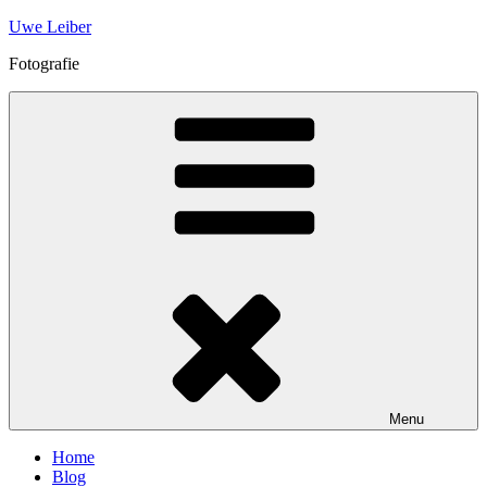
Skip
Uwe Leiber
to
Fotografie
content
Menu
Home
Blog