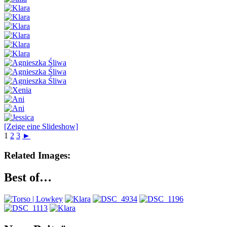
[Zeige eine Slideshow]
1
2
3
►
Related Images:
Best of…