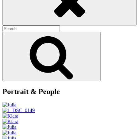
Search
for:
Search
Portrait & People