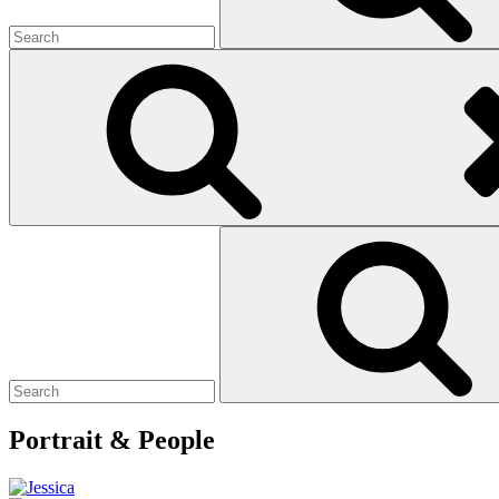
Search
for:
Portrait & People