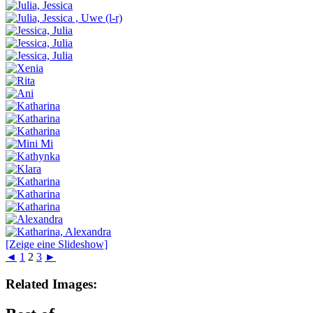
[Zeige eine Slideshow]
◄
1
2
3
►
Related Images: