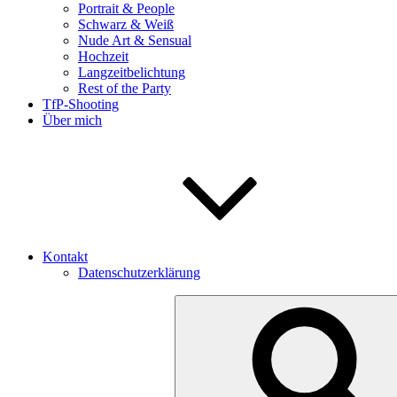
Portrait & People
Schwarz & Weiß
Nude Art & Sensual
Hochzeit
Langzeitbelichtung
Rest of the Party
TfP-Shooting
Über mich
Kontakt
Datenschutzerklärung
Search
for: