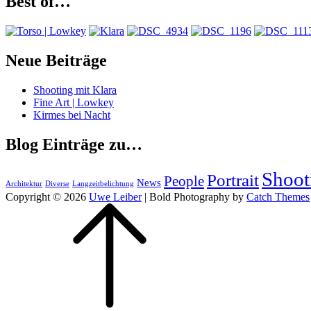
Best of…
Neue Beiträge
Shooting mit Klara
Fine Art | Lowkey
Kirmes bei Nacht
Blog Einträge zu…
Shoot
Portrait
People
News
Architektur
Diverse
Langzeitbelichtung
Copyright © 2026
Uwe Leiber
|
Bold Photography by
Catch Themes
Scroll
Up