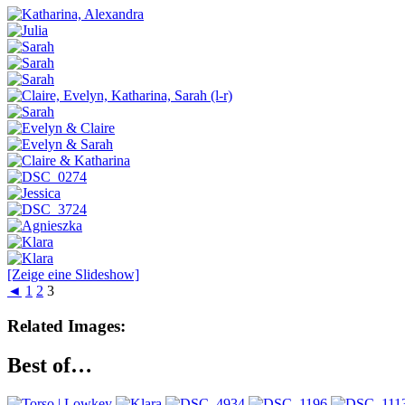
[Zeige eine Slideshow]
◄
1
2
3
Related Images:
Best of…